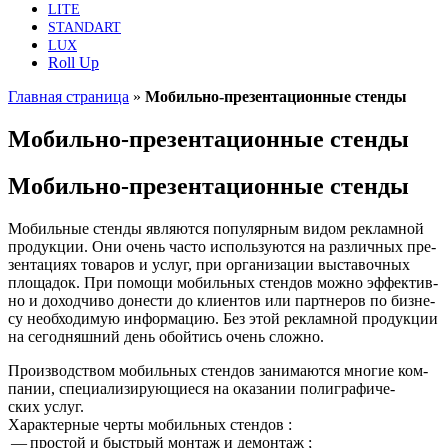
LITE
STANDART
LUX
Roll Up
Главная страница
»
Мобильно-презентационные стенды
Мобильно-презентационные стенды
Мобильно-презентационные стенды
Мобиль­ные стен­ды явля­ют­ся попу­ляр­ным видом реклам­ной
про­дук­ции. Они очень часто исполь­зу­ют­ся на раз­лич­ных пре­
зен­та­ци­ях това­ров и услуг, при орга­ни­за­ции выста­воч­ных
пло­ща­док. При помо­щи мобиль­ных стен­дов мож­но эффек­тив­
но и доход­чи­во доне­сти до кли­ен­тов или парт­не­ров по биз­не­
су необ­хо­ди­мую инфор­ма­цию. Без этой реклам­ной про­дук­ции
на сего­дняш­ний день обой­тись очень сложно.
Про­из­вод­ством мобиль­ных стен­дов зани­ма­ют­ся мно­гие ком­
па­нии, спе­ци­а­ли­зи­ру­ю­щи­е­ся на ока­за­нии поли­гра­фи­че­
ских услуг.
Харак­тер­ные чер­ты мобиль­ных стендов :
— про­стой и быст­рый мон­таж и демонтаж ;