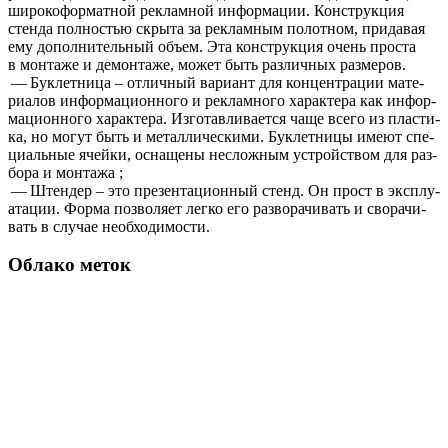
широ­ко­фор­мат­ной реклам­ной инфор­ма­ции. Кон­струк­ция
стен­да пол­но­стью скры­та за реклам­ным полот­ном, при­да­вая
ему допол­ни­тель­ный объ­ем. Эта кон­струк­ция очень про­ста
в мон­та­же и демон­та­же, может быть раз­лич­ных размеров.
— Бук­лет­ни­ца – отлич­ный вари­ант для кон­цен­тра­ции мате­
ри­а­лов инфор­ма­ци­он­но­го и реклам­но­го харак­те­ра как инфор­
ма­ци­он­но­го харак­те­ра. Изго­тав­ли­ва­ет­ся чаще все­го из пла­сти­
ка, но могут быть и метал­ли­че­ски­ми. Бук­лет­ни­цы име­ют спе­
ци­аль­ные ячей­ки, осна­ще­ны неслож­ным устрой­ством для раз­
бо­ра и монтажа ;
— Штен­дер – это пре­зен­та­ци­он­ный стенд. Он прост в экс­плу­
а­та­ции. Фор­ма поз­во­ля­ет лег­ко его раз­во­ра­чи­вать и сво­ра­чи­
вать в слу­чае необходимости.
Облако меток