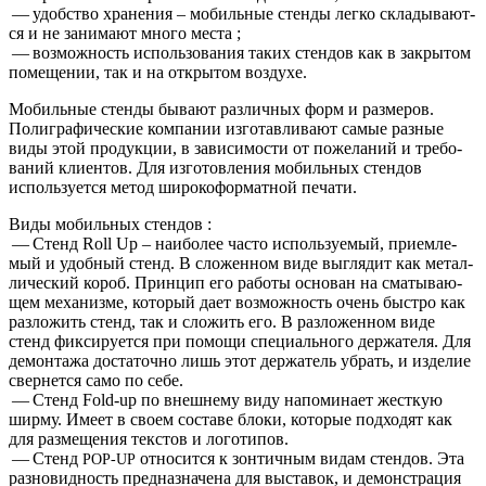
— удоб­ство хра­не­ния – мобиль­ные стен­ды лег­ко скла­ды­ва­ют­
ся и не зани­ма­ют мно­го места ;
— воз­мож­ность исполь­зо­ва­ния таких стен­дов как в закры­том
поме­ще­нии, так и на откры­том воздухе.
Мобиль­ные стен­ды быва­ют раз­лич­ных форм и раз­ме­ров.
Поли­гра­фи­че­ские ком­па­нии изго­тав­ли­ва­ют самые раз­ные
виды этой про­дук­ции, в зави­си­мо­сти от поже­ла­ний и тре­бо­
ва­ний кли­ен­тов. Для изго­тов­ле­ния мобиль­ных стен­дов
исполь­зу­ет­ся метод широ­ко­фор­мат­ной печати.
Виды мобиль­ных стендов :
— Стенд Roll Up – наи­бо­лее часто исполь­зу­е­мый, при­ем­ле­
мый и удоб­ный стенд. В сло­жен­ном виде выгля­дит как метал­
ли­че­ский короб. Прин­цип его рабо­ты осно­ван на сма­ты­ва­ю­
щем меха­низ­ме, кото­рый дает воз­мож­ность очень быст­ро как
раз­ло­жить стенд, так и сло­жить его. В раз­ло­жен­ном виде
стенд фик­си­ру­ет­ся при помо­щи спе­ци­аль­но­го дер­жа­те­ля. Для
демон­та­жа доста­точ­но лишь этот дер­жа­тель убрать, и изде­лие
свер­нет­ся само по себе.
— Стенд Fold-up по внеш­не­му виду напо­ми­на­ет жест­кую
шир­му. Име­ет в сво­ем соста­ве бло­ки, кото­рые под­хо­дят как
для раз­ме­ще­ния тек­стов и логотипов.
— Стенд
отно­сит­ся к зон­тич­ным видам стен­дов. Эта
POP-UP
раз­но­вид­ность пред­на­зна­че­на для выста­вок, и демон­стра­ция