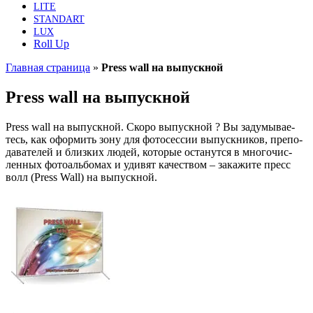
LITE
STANDART
LUX
Roll Up
Главная страница
»
Press wall на выпускной
Press wall на выпускной
Press wall на выпуск­ной. Ско­ро выпуск­ной ? Вы заду­мы­ва­е­
тесь, как офор­мить зону для фото­сес­сии выпуск­ни­ков, пре­по­
да­ва­те­лей и близ­ких людей, кото­рые оста­нут­ся в мно­го­чис­
лен­ных фото­аль­бо­мах и уди­вят каче­ством – зака­жи­те пресс
волл (Press Wall) на выпускной.