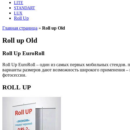
LITE
STANDART
LUX
Roll Up
Главная страница
»
Roll up Old
Roll up Old
Roll Up EuroRoll
Roll Up EuroRoll – один из самых пер­вых мобиль­ных стен­дов. по
вари­ан­ты раз­ме­ров дают воз­мож­ность широ­ко­го при­ме­не­ния
фотосессии.
ROLL
UP