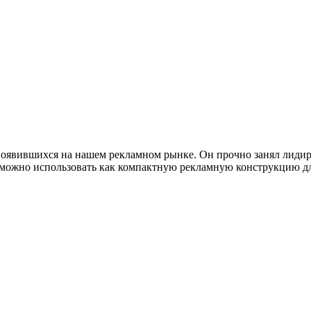
явив­ших­ся на нашем реклам­ном рын­ке. Он проч­но занял лиди­ру­
 – мож­но исполь­зо­вать как ком­пакт­ную реклам­ную кон­струк­цию