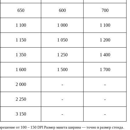
650
600
700
1 100
1 000
1 100
1 150
1 050
1 200
1 350
1 250
1 400
1 600
1 500
1 700
2 000
-
-
2 250
-
-
3 150
-
-
з­ре­ше­ние от 100 – 150
Раз­мер маке­та шири­на — точ­но в раз­мер стенда.
DPI