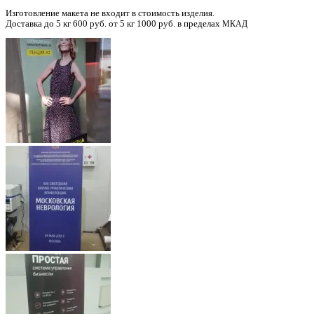
Изго­тов­ле­ние маке­та не вхо­дит в сто­и­мость изделия.
Достав­ка до 5 кг 600 руб. от 5 кг 1000 руб. в пре­де­лах
МКАД