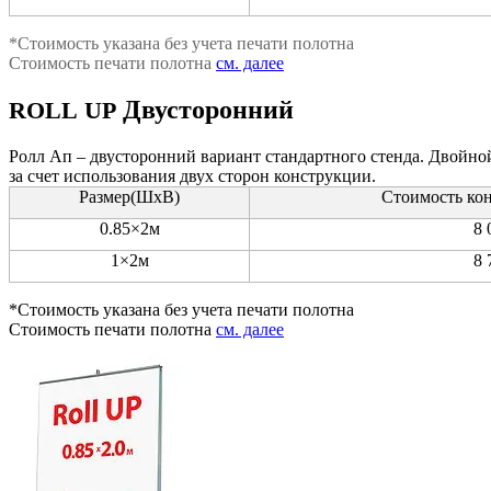
*Сто­и­мость ука­за­на без уче­та печа­ти полотна
Сто­и­мость печа­ти полот­на
см. далее
Двусторонний
ROLL
UP
Ролл Ап – дву­сто­рон­ний вари­ант стан­дарт­но­го стен­да. Двой­н
за счет исполь­зо­ва­ния двух сто­рон конструкции.
Размер(ШхВ)
Сто­и­мость кон
0.85×2м
8 
1×2м
8 
*Сто­и­мость ука­за­на без уче­та печа­ти полотна
Сто­и­мость печа­ти полот­на
см. далее