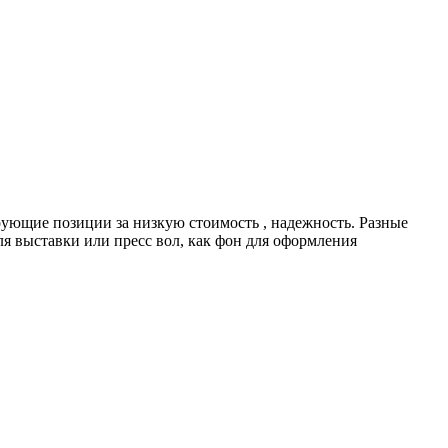
ю­щие пози­ции за низ­кую сто­и­мость , надеж­ность. Раз­ные
 для выстав­ки или пресс вол, как фон для оформ­ле­ния