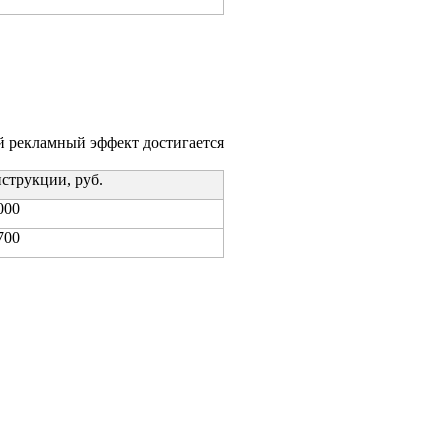
ой реклам­ный эффект дости­га­ет­ся
­струк­ции, руб.
000
700