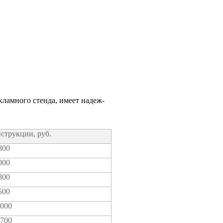
клам­но­го стен­да, име­ет надеж­
­струк­ции, руб.
800
000
800
500
 000
 700