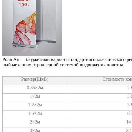
Ролл Ап — бюд­жет­ный вари­ант стан­дарт­но­го клас­си­че­ско­го ре
ный меха­низм, с рол­лер­ной систе­мой выдви­же­ния полотна
Размер(ШхВ)
Сто­и­мость кон
0.85×2м
2 
1×2м
3 
1.2×2м
3 
1.5×2м
6 
2×2м
14
3×2м
22