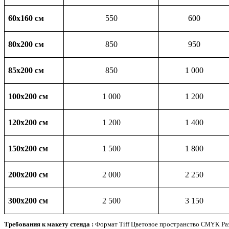
60x160 см
550
600
80x200 см
850
950
85x200 см
850
1 000
100x200 см
1 000
1 200
120x200 см
1 200
1 400
150x200 см
1 500
1 800
200x200 см
2 000
2 250
300x200 см
2 500
3 150
Тре­бо­ва­ния к маке­ту стен­да :
Фор­мат Tiff
Цве­то­вое про­стран­ство
Ра
CMYK