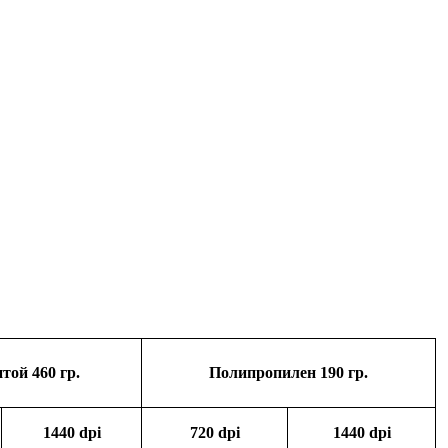
той 460 гр.
Поли­про­пи­лен 190 гр.
1440 dpi
720 dpi
1440 dpi