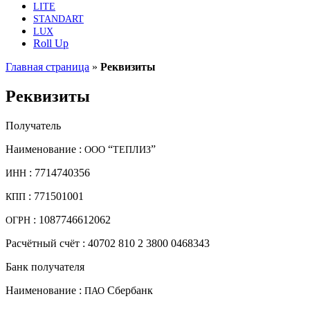
LITE
STANDART
LUX
Roll Up
Главная страница
»
Реквизиты
Реквизиты
Полу­ча­тель
Наиме­но­ва­ние :
“
”
ООО
ТЕПЛИЗ
: 7714740356
ИНН
: 771501001
КПП
: 1087746612062
ОГРН
Рас­чёт­ный счёт : 40702 810 2 3800 0468343
Банк полу­ча­те­ля
Наиме­но­ва­ние :
Сбербанк
ПАО