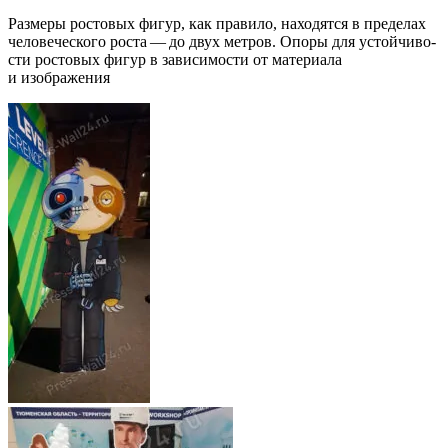
Раз­ме­ры росто­вых фигур, как пра­ви­ло, нахо­дят­ся в пре­де­лах
чело­ве­че­ско­го роста — до двух мет­ров. Опо­ры для устой­чи­во­
сти росто­вых фигур в зави­си­мо­сти от мате­ри­а­ла
и изображения