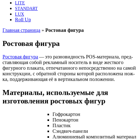
LITE
STANDART
LUX
Roll Up
Главная страница
»
Ростовая фигура
Ростовая фигура
Росто­вая фигу­ра
— это раз­но­вид­ность POS-мате­ри­а­ла, пред­
став­ля­ю­щая собой реклам­ный носи­тель в виде жест­ко­го
фигур­но­го пла­ка­та, отпе­ча­тан­но­го непо­сред­ствен­но на самой
кон­струк­ции, с обрат­ной сто­ро­ны кото­рой рас­по­ло­же­на нож­
ка, под­дер­жи­ва­ю­щая её в вер­ти­каль­ном положении.
Материалы, используемые для
изготовления ростовых фигур
Гоф­ро­кар­тон
Пено­кар­тон
Пла­стик
Сэнд­вич-пане­ли
Алю­ми­ни­е­вый ком­по­зит­ный материал